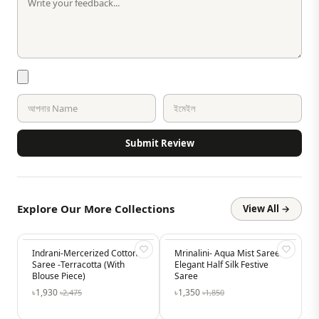
Submit Review
Explore Our More Collections
View All →
Indrani-Mercerized Cotton
-22%
Mrinalini- Aqua Mist Saree –
-27%
Saree -Terracotta (With
Elegant Half Silk Festive
Blouse Piece)
Saree
৳1,930
৳1,350
৳2,475
৳1,850