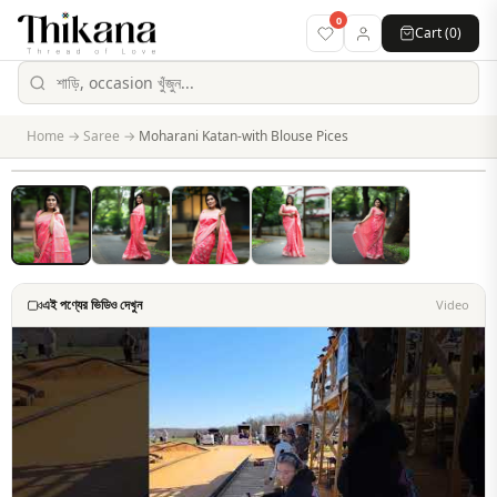
0
Cart (
0
)
Home
→
Saree
→
Moharani Katan-with Blouse Pices
এই পণ্যের ভিডিও দেখুন
Video