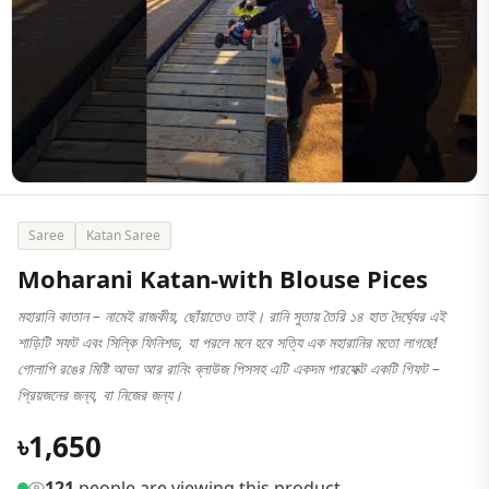
Saree
Katan Saree
Moharani Katan-with Blouse Pices
মহারানি কাতান – নামেই রাজকীয়, ছোঁয়াতেও তাই। রানি সুতায় তৈরি ১৪ হাত দৈর্ঘ্যের এই
শাড়িটি সফট এবং সিল্কি ফিনিশড, যা পরলে মনে হবে সত্যি এক মহারানির মতো লাগছে!
গোলাপি রঙের মিষ্টি আভা আর রানিং ব্লাউজ পিসসহ এটি একদম পারফেক্ট একটি গিফট –
প্রিয়জনের জন্য, বা নিজের জন্য।
৳1,650
121
people are viewing this product